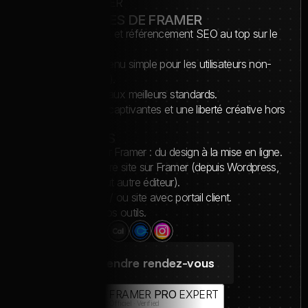
SUR FRAMER
LES AVANTAGES DE FRAMER
Sites ultra-rapide et référencement SEO au top sur le 
marché.
Gestion de contenu simple pour les utilisateurs non-
technique (CMS).
Sécurité du site aux meilleurs standards.
Des animations captivantes et une liberté créative hors 
normes.
NOS SERVICES
Site de A à Z sur Framer : du design à la mise en ligne.
Migration de votre site sur Framer (depuis Wordpress, 
Webflow, ou tout autre éditeur).
E-commerce et / ou site avec portail client.
Intégration de vos outils.
+30
Prendre rendez-vous
FRAMER 
PRO
 EXPERT
Officiel · Verified