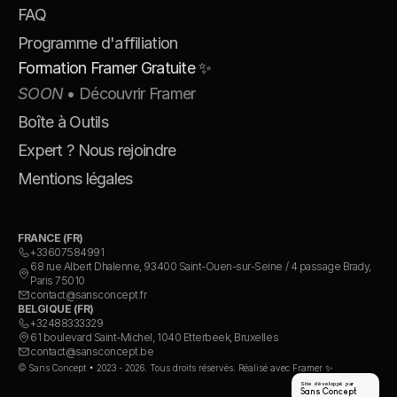
FAQ
Programme d'affiliation
Formation Framer Gratuite ✨
SOON
 • Découvrir Framer
Boîte à Outils
Expert ? Nous rejoindre
Mentions légales
FRANCE (FR)
+33607584991
68 rue Albert Dhalenne, 93400 Saint-Ouen-sur-Seine / 4 passage Brady, 
Paris 75010
contact@sansconcept.fr
BELGIQUE (FR)
+32488333329
61 boulevard Saint-Michel, 1040 Etterbeek, Bruxelles
contact@sansconcept.be
© Sans Concept • 2023 - 2026. Tous droits réservés. Réalisé avec Framer ✨
Site développé par
Sans Concept