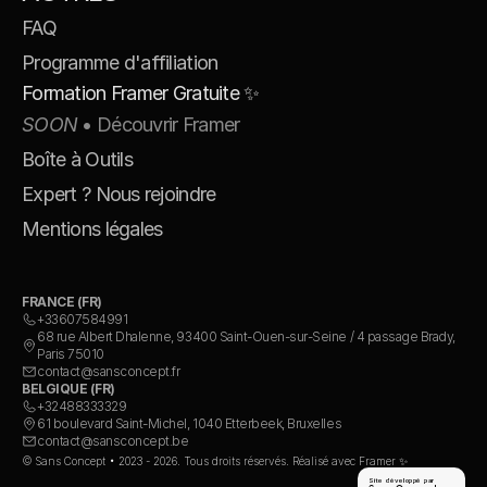
FAQ
Programme d'affiliation
Formation Framer Gratuite ✨
SOON
 • Découvrir Framer
Boîte à Outils
Expert ? Nous rejoindre
Mentions légales
FRANCE (FR)
+33607584991
68 rue Albert Dhalenne, 93400 Saint-Ouen-sur-Seine / 4 passage Brady, 
Paris 75010
contact@sansconcept.fr
BELGIQUE (FR)
+32488333329
61 boulevard Saint-Michel, 1040 Etterbeek, Bruxelles
contact@sansconcept.be
© Sans Concept • 2023 - 2026. Tous droits réservés. Réalisé avec Framer ✨
Site développé par